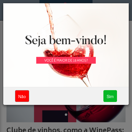
MENU
LOGIN
Não
Sim
Clube de vinhos, como a WinePass: